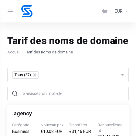
EUR
Tarif des noms de domaine
Accueil
Tarif des noms de domaine
Tous (27)
×
.
agency
Catégorie
Nouveau prix
Transférer
Renouvelleme
nt
Business
€10,08 EUR
€31,46 EUR